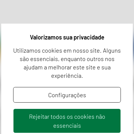
Valorizamos sua privacidade
Utilizamos cookies em nosso site. Alguns
são essenciais, enquanto outros nos
ajudam a melhorar este site e sua
experiência.
ANÁLISES DE SARS-COV 2 EM SUPERFÍCIES E ÁG
Configurações
a competitividade das pequenas e médias empresas –
Rejeitar todos os cookies não
face à COVID -19
essenciais